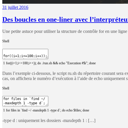
31
juillet 2016
Des boucles en one-liner avec l’interpréte
Une petite astuce pour utiliser la structure de contrôle for en une ligne
Shell
1
for
(
(
i
=
1
;
i
<
=
100
;
i
++
)
)
;
do
.
/
run
.sh
&& echo "Execution #$i";
done
Dans l’exemple ci-dessous, le script ru.sh du répertoire courant sera ex
cas, on affichera le numéro d’exécution à l’aide de echo uniquement si l
Shell
1
for
files
in
`
find
~
/
-
maxdepth
1
-
type
d
`
;
do
echo
$
files
;
done
-type d : uniquement les dossiers -maxdepth 1 : […]