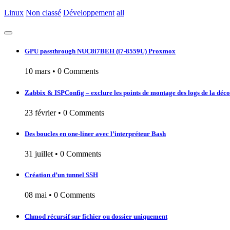
Linux
Non classé
Développement
all
GPU passthrough NUC8i7BEH (i7-8559U) Proxmox
10 mars
•
0 Comments
Zabbix & ISPConfig – exclure les points de montage des logs de la déc
23 février
•
0 Comments
Des boucles en one-liner avec l’interpréteur Bash
31 juillet
•
0 Comments
Création d’un tunnel SSH
08 mai
•
0 Comments
Chmod récursif sur fichier ou dossier uniquement