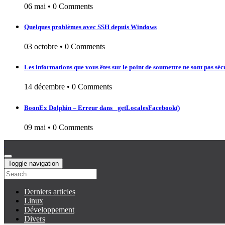
06 mai
•
0 Comments
Quelques problèmes avec SSH depuis Windows
03 octobre
•
0 Comments
Les informations que vous êtes sur le point de soumettre ne sont pas séc
14 décembre
•
0 Comments
BoonEx Dolphin – Erreur dans _getLocalesFacebook()
09 mai
•
0 Comments
Toggle navigation
Derniers articles
Linux
Développement
Divers