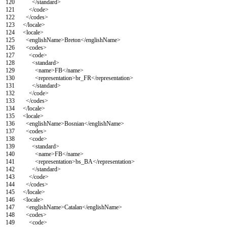
120
</standard>
121
</code>
122
</codes>
123
</locale>
124
<locale>
125
<englishName>
Breton
</englishName>
126
<codes>
127
<code>
128
<standard>
129
<name>
FB
</name>
130
<representation>
br_FR
</representation>
131
</standard>
132
</code>
133
</codes>
134
</locale>
135
<locale>
136
<englishName>
Bosnian
</englishName>
137
<codes>
138
<code>
139
<standard>
140
<name>
FB
</name>
141
<representation>
bs_BA
</representation>
142
</standard>
143
</code>
144
</codes>
145
</locale>
146
<locale>
147
<englishName>
Catalan
</englishName>
148
<codes>
149
<code>