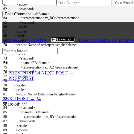
61
<code>
62
<standard>
63
<name>
FB
</name>
64
<representation>
ay_BO
</representation>
65
</standard>
66
</code>
67
</codes>
68
</locale>
Ludovic CHEVRAUX
-
-
Licence Creative Commons A
69
<locale>
70
<englishName>
Azerbaijani
</englishName>
71
<codes>
72
<code>
73
<standard>
By
74
<name>
FB
</name>
75
<representation>
az_AZ
</representation>
76
</standard>
← PREV POST
34
NEXT POST →
77
</code>
← PREV POST
78
</codes>
79
</locale>
By
80
<locale>
81
<englishName>
Belarusian
</englishName>
NEXT POST →
34
82
<codes>
83
<code>
Share on
84
<standard>
85
<name>
FB
</name>
86
<representation>
be_BY
</representation>
87
</standard>
88
</code>
89
</codes>