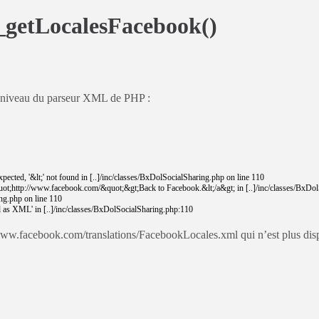
_getLocalesFacebook()
 niveau du parseur XML de PHP :
xpected
,
'&lt;'
not
found
in
[
.
.
]
/
inc
/
classes
/
BxDolSocialSharing
.
php
on
line
110
ot;
http
:
//www.facebook.com/&quot;&gt;Back to Facebook.&lt;/a&gt; in [..]/inc/classes/BxDol
ng
.
php
on
line
110
ed as XML'
in
[
.
.
]
/
inc
/
classes
/
BxDolSocialSharing
.
php
:
110
//www.facebook.com/translations/FacebookLocales.xml qui n’est plus dis