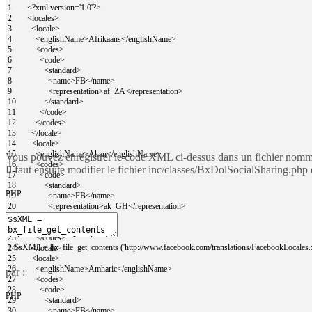
1
<?
xml
version
=
'1.0'
?>
2
<locales>
3
<locale>
4
<englishName>
Afrikaans
</englishName>
5
<codes>
6
<code>
7
<standard>
8
<name>
FB
</name>
9
<representation>
af_ZA
</representation>
10
</standard>
11
</code>
12
</codes>
13
</locale>
14
<locale>
15
<englishName>
Akan
</englishName>
Vous pouvez enregistrer le code XML ci-dessus dans un fichier nommé 
16
<codes>
Il faut ensuite modifier le fichier inc/classes/BxDolSocialSharing.php 
17
<code>
18
<standard>
PHP
19
<name>
FB
</name>
20
<representation>
ak_GH
</representation>
21
</standard>
22
</code>
23
</codes>
1
$sXML
=
bx_file_get_contents
(
'http://www.facebook.com/translations/FacebookLocales.
24
</locale>
25
<locale>
26
<englishName>
Amharic
</englishName>
par :
27
<codes>
28
<code>
PHP
29
<standard>
30
<name>
FB
</name>