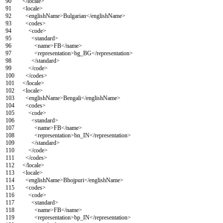
90
</locale>
91
<locale>
92
<englishName>
Bulgarian
</englishName>
93
<codes>
94
<code>
95
<standard>
96
<name>
FB
</name>
97
<representation>
bg_BG
</representation>
98
</standard>
99
</code>
100
</codes>
101
</locale>
102
<locale>
103
<englishName>
Bengali
</englishName>
104
<codes>
105
<code>
106
<standard>
107
<name>
FB
</name>
108
<representation>
bn_IN
</representation>
109
</standard>
110
</code>
111
</codes>
112
</locale>
113
<locale>
114
<englishName>
Bhojpuri
</englishName>
115
<codes>
116
<code>
117
<standard>
118
<name>
FB
</name>
119
<representation>
bp_IN
</representation>