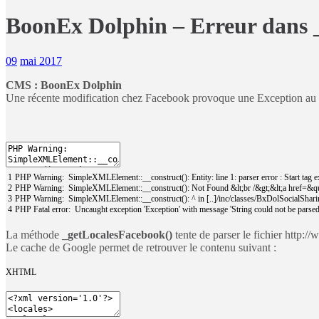
BoonEx Dolphin – Erreur dans 
09
mai 2017
CMS : BoonEx Dolphin
Une récente modification chez Facebook provoque une Exception au
1
PHP
Warning
:
SimpleXMLElement
:
:
__construct
(
)
:
Entity
:
line
1
:
parser
error
:
Start
tag
e
2
PHP
Warning
:
SimpleXMLElement
:
:
__construct
(
)
:
Not
Found
&lt;
br
/
&gt;
&lt;
a
href
=
&qu
3
PHP
Warning
:
SimpleXMLElement
:
:
__construct
(
)
:
^
in
[
.
.
]
/
inc
/
classes
/
BxDolSocialShari
4
PHP
Fatal
error
:
Uncaught
exception
'Exception'
with
message
'String could not be pars
La méthode
_getLocalesFacebook()
tente de parser le fichier http:
Le cache de Google permet de retrouver le contenu suivant :
XHTML