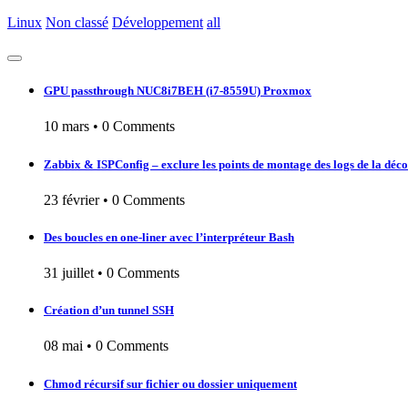
Linux
Non classé
Développement
all
GPU passthrough NUC8i7BEH (i7-8559U) Proxmox
10 mars
•
0 Comments
Zabbix & ISPConfig – exclure les points de montage des logs de la déc
23 février
•
0 Comments
Des boucles en one-liner avec l’interpréteur Bash
31 juillet
•
0 Comments
Création d’un tunnel SSH
08 mai
•
0 Comments
Chmod récursif sur fichier ou dossier uniquement