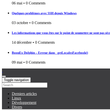
06 mai
•
0 Comments
Quelques problèmes avec SSH depuis Windows
03 octobre
•
0 Comments
Les informations que vous êtes sur le point de soumettre ne sont pas séc
14 décembre
•
0 Comments
BoonEx Dolphin – Erreur dans _getLocalesFacebook()
09 mai
•
0 Comments
Toggle navigation
Derniers articles
Linux
Développement
Divers