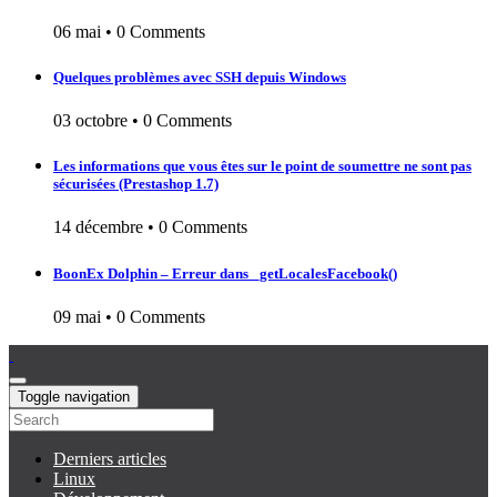
06 mai
•
0 Comments
Quelques problèmes avec SSH depuis Windows
03 octobre
•
0 Comments
Les informations que vous êtes sur le point de soumettre ne sont pas
sécurisées (Prestashop 1.7)
14 décembre
•
0 Comments
BoonEx Dolphin – Erreur dans _getLocalesFacebook()
09 mai
•
0 Comments
Toggle navigation
Derniers articles
Linux