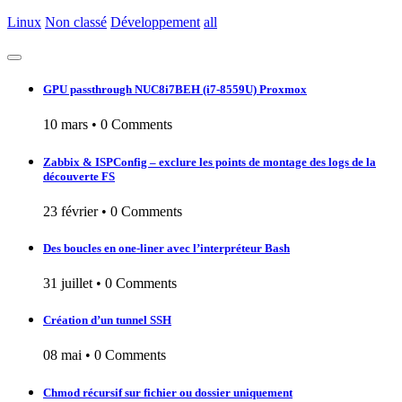
Linux
Non classé
Développement
all
GPU passthrough NUC8i7BEH (i7-8559U) Proxmox
10 mars
•
0 Comments
Zabbix & ISPConfig – exclure les points de montage des logs de la
découverte FS
23 février
•
0 Comments
Des boucles en one-liner avec l’interpréteur Bash
31 juillet
•
0 Comments
Création d’un tunnel SSH
08 mai
•
0 Comments
Chmod récursif sur fichier ou dossier uniquement