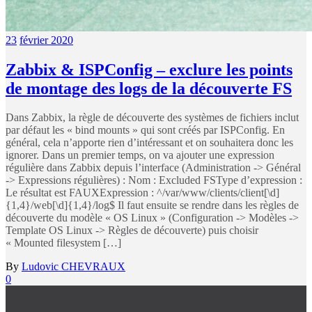
23
février 2020
Zabbix & ISPConfig – exclure les points
de montage des logs de la découverte FS
Dans Zabbix, la règle de découverte des systèmes de fichiers inclut
par défaut les « bind mounts » qui sont créés par ISPConfig. En
général, cela n’apporte rien d’intéressant et on souhaitera donc les
ignorer. Dans un premier temps, on va ajouter une expression
régulière dans Zabbix depuis l’interface (Administration -> Général
-> Expressions régulières) : Nom : Excluded FSType d’expression :
Le résultat est FAUXExpression : ^/var/www/clients/client[\d]
{1,4}/web[\d]{1,4}/log$ Il faut ensuite se rendre dans les règles de
découverte du modèle « OS Linux » (Configuration -> Modèles ->
Template OS Linux -> Règles de découverte) puis choisir
« Mounted filesystem […]
By
Ludovic CHEVRAUX
0